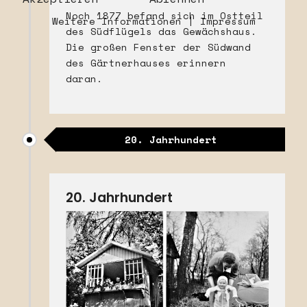
Noch 1877 befand sich im Ostteil
Weitere Informationen
|
Impressum
des Südflügels das Gewächshaus.
Die großen Fenster der Südwand
des Gärtnerhauses erinnern
daran.
20. Jahrhundert
20. Jahrhundert